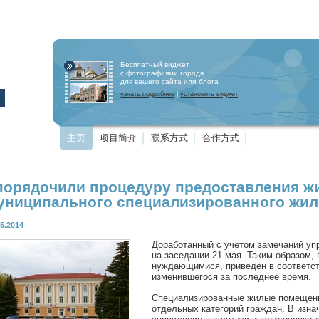
Бесплатный виджет
с фотографиями города
для вашего сайта или блога
узнать подробнее
|
установить виджет
主页
项目简介
联系方式
合作方式
порядочили процедуру предоставления 
униципального специализированного жи
05.2014
Доработанный с учетом замечаний уп
на заседании 21 мая. Таким образом,
нуждающимися, приведен в соответст
изменившегося за последнее время.
Специализированные жилые помещени
отдельных категорий граждан. В изн