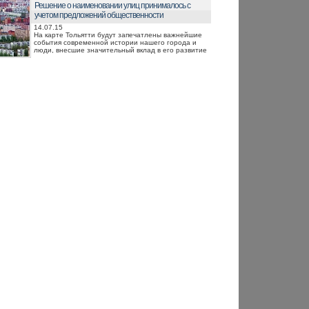
Решение о наименовании улиц принималось с
учетом предложений общественности
14.07.15
На карте Тольятти будут запечатлены важнейшие
события современной истории нашего города и
люди, внесшие значительный вклад в его развитие