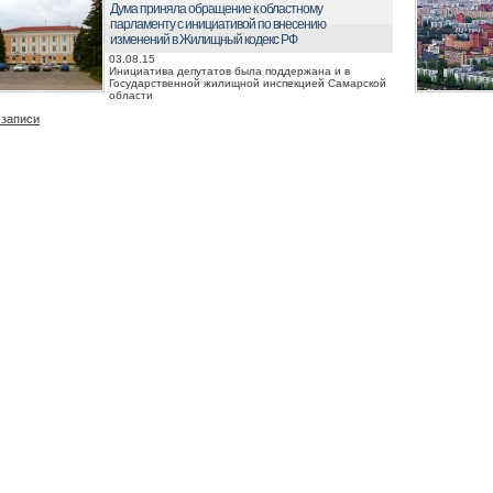
Дума приняла обращение к областному
парламенту с инициативой по внесению
изменений в Жилищный кодекс РФ
03.08.15
Инициатива депутатов была поддержана и в
Государственной жилищной инспекцией Самарской
области
 записи