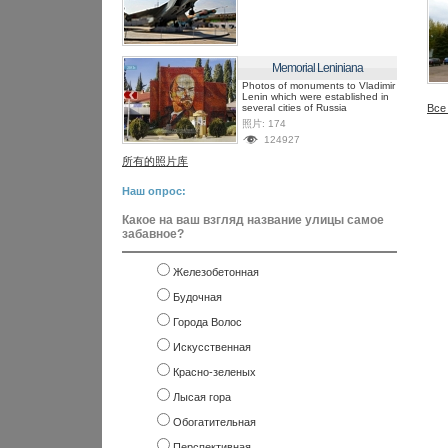
Memorial Leniniana
Photos of monuments to Vladimir
Lenin which were established in
several cities of Russia
Все
照片:
174
124927
所有的照片库
Наш опрос:
Какое на ваш взгляд название улицы самое
забавное?
Железобетонная
Будочная
Города Волос
Искусственная
Красно-зеленых
Лысая гора
Обогатительная
Перспективная