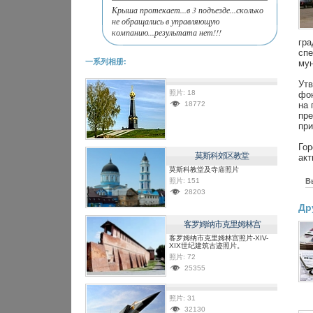
Крыша протекает...в 3 подъезде...сколько
не обращались в управляющую
компанию...результата нет!!!
гра
спе
一系列相册:
мун
Ут
照片:
18
фон
18772
на 
пре
при
Гор
莫斯科郊区教堂
акт
莫斯科教堂及寺庙照片
照片:
151
В
28203
Др
客罗姆纳市克里姆林宫
客罗姆纳市克里姆林宫照片-XIV-
XIX世纪建筑古迹照片。
照片:
72
25355
照片:
31
32130