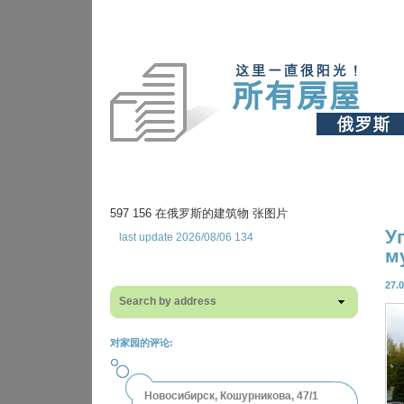
597 156 在俄罗斯的建筑物 张图片
У
last update 2026/08/06 134
м
27.
Search by address
对家园的评论:
Новосибирск, Кошурникова, 47/1