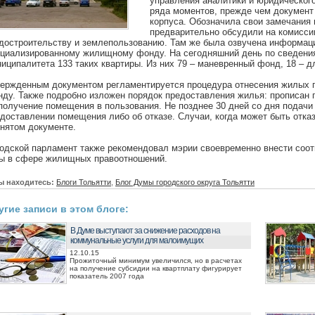
управления аналитики и юридическог
ряда моментов, прежде чем документ
корпуса. Обозначила свои замечания 
предварительно обсудили на комисси
достроительству и землепользованию. Там же была озвучена информац
циализированному жилищному фонду. На сегодняшний день по сведени
иципалитета 133 таких квартиры. Из них 79 – маневренный фонд, 18 – д
вержденным документом регламентируется процедура отнесения жилых
ду. Также подробно изложен порядок предоставления жилья: прописан 
получение помещения в пользования. Не позднее 30 дней со дня подачи
доставлении помещения либо об отказе. Случаи, когда может быть отка
нятом документе.
одской парламент также рекомендовал мэрии своевременно внести соо
ы в сфере жилищных правоотношений.
ы находитесь:
Блоги Тольятти
,
Блог Думы городского округа Тольятти
угие записи в этом блоге:
В Думе выступают за снижение расходов на
коммунальные услуги для малоимущих
12.10.15
Прожиточный минимум увеличился, но в расчетах
на получение субсидии на квартплату фигурирует
показатель 2007 года