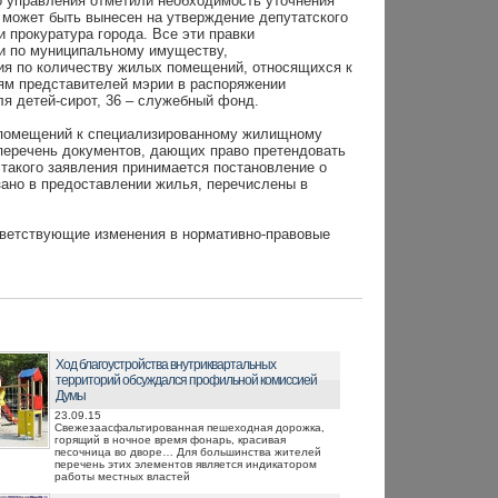
о управления отметили необходимость уточнения
 может быть вынесен на утверждение депутатского
и прокуратура города. Все эти правки
и по муниципальному имуществу,
ия по количеству жилых помещений, относящихся к
ям представителей мэрии в распоряжении
ля детей-сирот, 36 – служебный фонд.
 помещений к специализированному жилищному
перечень документов, дающих право претендовать
 такого заявления принимается постановление о
зано в предоставлении жилья, перечислены в
тветствующие изменения в нормативно-правовые
Ход благоустройства внутриквартальных
территорий обсуждался профильной комиссией
Думы
23.09.15
Свежезаасфальтированная пешеходная дорожка,
горящий в ночное время фонарь, красивая
песочница во дворе… Для большинства жителей
перечень этих элементов является индикатором
работы местных властей