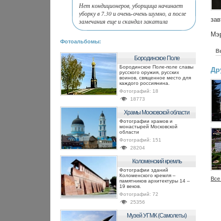
Нет кондиционеров, уборщица начинает
уборку в 7.30 и очень-очень шумно, а после
зав
замечания еще и скандал закатила
Мэр
Фотоальбомы:
В
Бородинское Поле
Бородинское Поле-поле славы
Др
русского оружия, русских
воинов, священное место для
каждого россиянина.
Фотографий:
18
18773
Храмы Московской области
Фотографии храмов и
монастырей Московской
области
Фотографий:
151
28204
Коломенский кремль
Фотографии зданий
Коломенского кремля –
Все
памятников архитектуры 14 –
19 веков.
Фотографий:
72
25356
Музей УГМК (Самолеты)