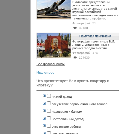
В альбоме представлены
уникальные экспонаты
летательных аппаратов самой
крупной российской
выставочной площадки военно-
технического профиля.
Фотографий:
31
32130
Памятная лениниана
Фотографии памятников В.И.
Ленину, установленных в
разных городах России
Фотографий:
174
124930
Все фотоальбомы
Наш опрос:
Что препятствует Вам купить квартиру в
ипотеку?
низкий доход
отсутствие первоначального взноса
недоверие к банкам
нестабильный доход
отсутствие работы