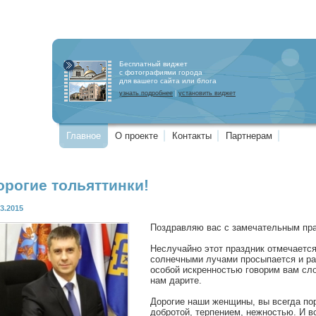
Бесплатный виджет
с фотографиями города
для вашего сайта или блога
узнать подробнее
|
установить виджет
Главное
О проекте
Контакты
Партнерам
орогие тольяттинки!
03.2015
Поздравляю вас с замечательным пр
Неслучайно этот праздник отмечается
солнечными лучами просыпается и рас
особой искренностью говорим вам сло
нам дарите.
Дорогие наши женщины, вы всегда пор
добротой, терпением, нежностью. И в