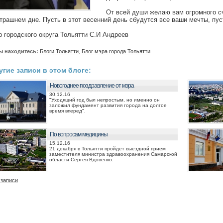
От всей души желаю вам огромного сч
трашнем дне. Пусть в этот весенний день сбудутся все ваши мечты, пус
 городского округа Тольятти С.И Андреев
ы находитесь:
Блоги Тольятти
,
Блог мэра города Тольятти
угие записи в этом блоге:
Новогоднее поздравление от мэра
30.12.16
"Уходящий год был непростым, но именно он
заложил фундамент развития города на долгое
время вперед".
По вопросам медицины
15.12.16
21 декабря в Тольятти пройдет выездной прием
заместителя министра здравоохранения Самарской
области Сергея Вдовенко.
 записи