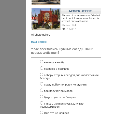
Memorial Leniniana
Photos of monuments to Vladimir
Lenin which were established in
several cities of Russia
Photos:
174
124916
All photo gallery
Наш опрос:
У вас поселились шумные соседи. Ваши
первые действия?
напишу жалобу
позвоню в полицию
соберу старых соседей для коллективной
беседы
сразу пойду попрошу не шуметь
все получат по морде
буду стучать по батарее
у них отличная музыка, нужно
познакомиться
мне это не мешает