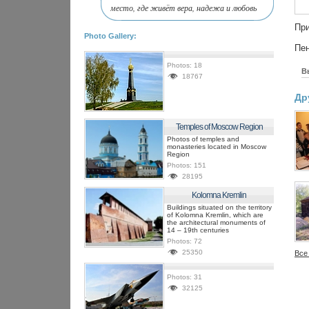
место, где живёт вера, надежа и любовь
При
Photo Gallery:
Пен
Photos:
18
В
18767
Др
Temples of Moscow Region
Photos of temples and
monasteries located in Moscow
Region
Photos:
151
28195
Kolomna Kremlin
Buildings situated on the territory
of Kolomna Kremlin, which are
the architectural monuments of
14 – 19th centuries
Photos:
72
25350
Все
Photos:
31
32125