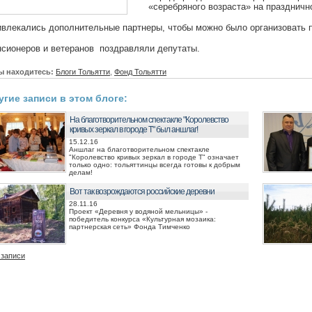
«серебряного возраста» на праздничн
влекались дополнительные партнеры, чтобы можно было организовать 
сионеров и ветеранов поздравляли депутаты.
ы находитесь:
Блоги Тольятти
,
Фонд Тольятти
угие записи в этом блоге:
На благотворительном спектакле "Королевство
кривых зеркал в городе Т" был аншлаг!
15.12.16
Аншлаг на благотворительном спектакле
"Королевство кривых зеркал в городе Т" означает
только одно: тольяттинцы всегда готовы к добрым
делам!
Вот так возрождаются российские деревни
28.11.16
Проект «Деревня у водяной мельницы» -
победитель конкурса «Культурная мозаика:
партнерская сеть» Фонда Тимченко
 записи