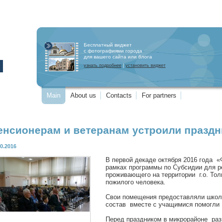
Бесплатный виджет
с фотографиями города
для вашего сайта или блога
узнать подробнее
|
установить виджет
Main
About us
Contacts
For partners
енсионерам и ветеранам устроили праздн
10.2016
В первой декаде октября 2016 года 
рамках программы по Субсидии для р
проживающего на территории г.о. То
пожилого человека.
Свои помещения предоставляли школы
состав вместе с учащимися помогли
Перед праздником в микрорайоне ра